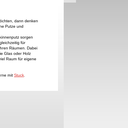
möchten, dann denken
ene Putze und
lkinnenputz sorgen
leichzeitig für
 Ihren Räumen. Dabei
ie Glas oder Holz
viel Raum für eigene
erne mit
Stuck
.