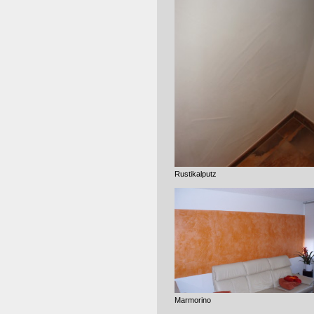
Rustikalputz
Marmorino