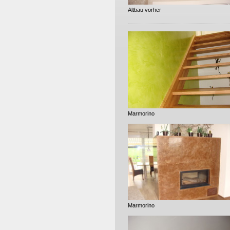
Altbau vorher
Marmorino
Marmorino